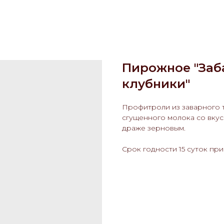
Пирожное "Заб
клубники"
Профитроли из заварного 
сгущенного молока со вку
драже зерновым.
Срок годности 15 суток при t 